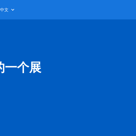
中文
的一个展