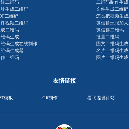
在线二维码
二维码制作生成
网址生成二维码
文件生成二维码
DF二维码
怎么把视频生成
文件视频二维码
微信群无限加人
生成二维码
微信群二维码
二维码生成
批量二维码
二维码生成在线制作
图文二维码生成
二维码生成器
名片二维码生成
制作二维码
图片二维码生成
友情链接
PT模板
Gif制作
看飞碟设计站