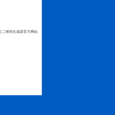
虹二维码生成器官方网站