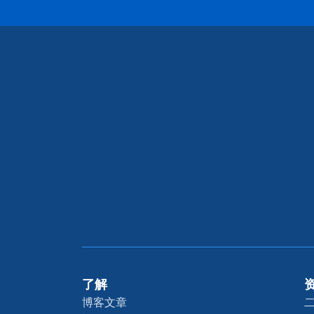
了解
博客文章