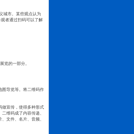
义城市。某些观点认为
参观者通过扫码可以了解
e”展览的一部分。
地图导览等。将二维码作
码做宣传，使得多种形式
。二维码成了内容传递、
片、文件、名片、音频、