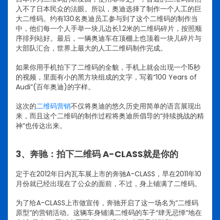
入不了日本民众的法眼。所以，奥迪选择了制作一个人工的巨
大二维码。约有130名奥迪员工参与到了这个二维码的制作当
中，他们每一个人手举一块儿边长1.2米的二维码碎片，按照顺
序排列站好。最后，一辆奥迪车在顶棚上也顶着一块儿碎片与
大部队汇合，世界上最大的人工二维码制作完成。
如果你用手机拍下了二维码的全貌，手机上就会出现一个15秒
的视频，里面有小的黑方块组成的文字，写着“100 Years of
Audi”(百年奥迪)的字样。
这次的
二维码营销
不仅将奥迪的悠久历史用简单的语言展现出
来，而且这个二维码的制作过程将奥迪所倡导的“持续挑战的精
神”也传达出来。
3、奔驰：拍下二维码 A-CLASS就是你的
定于在2012年日内瓦车展上市的奔驰A-CLASS，早在2011年10
月份就已经出现在了公众的面前，不过，身上铺满了二维码。
为了给A-CLASS上市做宣传，奔驰开启了这一场名为“二维码
原型”的营销活动。这辆车身铺满二维码的车子“肆无忌惮”地在