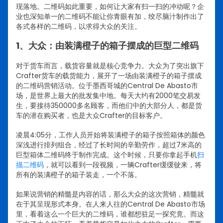
现落地。二维码如此重要，如何让大家有扫一扫的冲动呢？企
业也深知单一的二维码不能让你青眼有加，绞尽脑汁制作出了
各式各样的二维码，以求得大众的关注。
1、大众：由装满橙子的箱子摆成的巨型二维码
对于货车而言，载货容量就是核心竞争力。大众为了突出旗下
Crafter货车的载货能力，展开了一场由装满橙子的箱子摆成
的二维码营销活动。
位于墨西哥城的Central De Abasto市
场，是世界上最大的批发集中地。每天大约有2000笔交易发
生，要接待350000多名顾客，而他们中的大部分人，都是货
车的潜在购买者，也是大众Crafter的目标客户。
凌晨4:05分，工作人员开始将装满橙子的箱子按照箱体的颜色
深浅进行排列组合，经过了长时间的辛勤劳作，超过7米高的
巨型箱体二维码终于制作完成。这个时候，只要你拿起手机
扫
描二维码
，就可以看到一段视频，一辆Crafter缓缓驶来，将
所有的装满橙子的箱子装走，一个不落。
如果说营销的精髓是内容的话，那么大众的这次营销，精髓就
在于其呈现形式本身。在人来人往的Central De Abasto市场
里，看着这么一个巨大的二维码，谁都想驻足一探究竟。而这