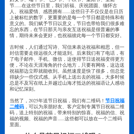
节......在这些节日里，我们祈福、庆祝团圆、缅怀古
人、祝福爱情、感恩拥有.......这些日子不仅仅是在日历
上被标红的数字，更重要的是每一个节日都是特殊和有
意义的。我们赋予节日以意义，节日也带给我们很多难
忘的东西，在节日那天与亲友互送祝福是很普遍的事
情，期待未来会更好，也祝福彼此每一个节日都安好。
古时候，人们通过写诗、写信来表达祝福和相思，但一
封信需要走很远很久才能送到。后来我们有了电话，有
了电子邮件、手机、微信，这使得节日送祝福变得更方
便，不论在天涯海角的什么地方，只要有网络，这边送
祝福那边立即就能收到。虽然速度是快了很多，但总觉
得缺少一些仪式感。从手机上送出去的祝福，大多时候
总是不及写在纸上并越过山海才抵达的祝福语让人感动
和记忆深刻。
节日祝福
当然了，2025年送节日祝福，我们有二维码！
二维码
，可以为亲朋好友、客户定制专属节日祝福二维
码，送上特别的祝福，带来特别的惊喜。祝福的信、祝
福的视频、祝福的声音......这些都可以放在一个二维码
里面。