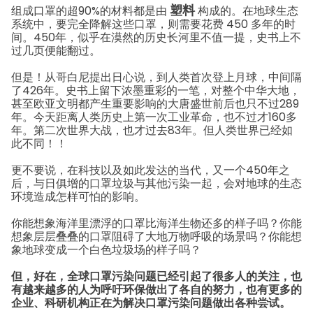
塑料
组成口罩的超90%的材料都是由
构成的。
在地球生态
系统中，要完全降解这些口罩，则需要花费 450 多年的时
间。
450年，似乎在漠然的历史长河里不值一提，史书上不
过几页便能翻过。
但是！
从哥白尼提出日心说，到人类首次登上月球，中间隔
了426年。
史书上留下浓墨重彩的一笔，对整个中华大地，
甚至欧亚文明都产生重要影响的大唐盛世前后也只不过289
年。
今天距离人类历史上第一次工业革命，也不过才160多
年。
第二次世界大战，也才过去83年。
但人类世界已经如
此不同！！
更不要说，在科技以及如此发达的当代，又一个450年之
后，与日俱增的口罩垃圾与其他污染一起，会对地球的生态
环境造成怎样可怕的影响。
你能想象海洋里漂浮的口罩比海洋生物还多的样子吗？
你能
想象层层叠叠的口罩阻碍了大地万物呼吸的场景吗？你能想
象地球变成一个白色垃圾场的样子吗？
但，好在，全球口罩污染问题已经引起了很多人的关注，也
有越来越多的人为呼吁环保做出了各自的努力，也有更多的
企业、科研机构正在为解决口罩污染问题做出各种尝试。