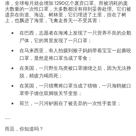
准，全球每月就会增加 1290亿个废弃口罩。
而被消耗的庞
大数量的一次性口罩，大多数都没有得到妥善处理。
它们被
遗弃在街道、海边、树林里，它们埋进了土里，挂在了树
上，也飘进了海里，飞禽走兽无一不受其害：
在巴西，志愿者在海滩上发现了一只营养不良的企鹅
尸体，它的胃里发现了一只口罩；
在马来西亚，有人拍摄到猴子妈妈带着宝宝一起撕咬
口罩，显然是将口罩当成了零食；
在美国，一只野生鸟类被口罩缠绕之后，因为无法挣
脱，精疲力竭而死；
在英国，一只猎鹰将口罩当成了猎物，一只海鸥被口
罩带子缠住双脚致关节变形；
荷兰，一只河鲈困在了被丢弃的一次性手套里；
……
而且，你知道吗？