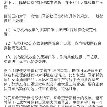
术下，可降解口罩的制作成本过高，并不利于大规模推广应
用。
目前国内对于一次性口罩的处理也都有具体的规定。一般都
做如下处理：
（1）医疗机构收集的废弃口罩，按照医疗废弃物规范处
置。
（2）新型肺炎定点收集的医院废弃口罩，应当按照医疗废
弃物规范处置。
（3）其他区域收集的废弃口罩，作为其他垃圾（干垃圾）
类别进行无害化焚烧处理。
然而！
即使这些得到“妥善”处理的口罩，也依旧无法避免在
制造和处理的过程中对环境造成污染。
比如制造口罩消耗的
原油及原油副产品，再比如口罩生产过程中会排放温室气
体，焚烧废弃口罩过程中也会产生大量二氧化碳。
要真正解
决口罩污染的问题，任重而道远，道远且艰。
我们寄希望于疫情尽快结束、寄希望于新科技的发展、也寄
希望于低成本可降解口罩的大面积普及、更寄希望于每一个
人都能意识到保护环境的重要性并贡献每一份微小却有力量