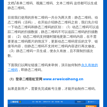
文档/表单二维码、视频二维码、文本二维码 这些都可以生成
静态二维码。
目前我们使用的所有二维码一共分为两大类：静态二维码、动
态二维码（活码）。
在开始介绍静态二维码之前，我们先介绍
一下动态二维码和静态二维码的区别
：
（1）动态二维码可以追
踪二维码的扫描数据，静态二维码不可以追踪二维码的扫描数
据；
（2）动态二维码支持随时随地更新二维码内容，在不需
要更改二维码图片的情况下，更新动态二维码背后的文字、链
接等内容，但静态二维码不支持对二维码内容进行再次修改。
（3）静态二维码一旦生成，便永久有效，且不限制扫描次
数。
下面我们以网址链接二维码来举例，演示如何制作
永久有效的
二维码
，即静态二维码。
（1）登录
二维彩虹官网
www.erweicaihong.cn
如果是新用户，需要先完成账号注册，才能开始制作二维码。