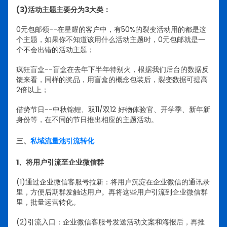
(3)活动主题主要分为3大类：
0元包邮领--在星耀的客户中，有50%的裂变活动用的都是这
个主题，如果你不知道该用什么活动主题时，0元包邮就是一
个不会出错的活动主题；
疯狂盲盒--盲盒在去年下半年特别火，根据我们后台的数据反
馈来看，同样的奖品，用盲盒的概念包装后，裂变数据可提高
2倍以上；
借势节日--中秋锦鲤、双11/双12 好物体验官、开学季、新年新
身份等，在不同的节日推出相应的主题活动。
三、
私域流量池引流转化
1、将用户引流至企业微信群
(1)通过企业微信客服号拉新：将用户沉淀在企业微信的通讯录
里，方便后期群发触达用户。再将这些用户引流到企业微信群
里，批量运营转化。
(2)引流入口：企业微信客服号发送活动文案和海报后，再推