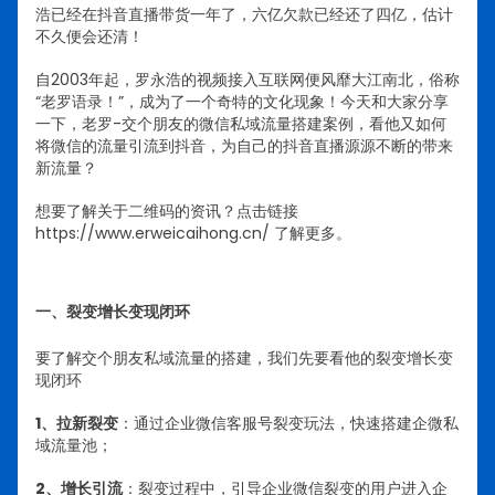
浩已经在抖音直播带货一年了，六亿欠款已经还了四亿，估计
不久便会还清！
自2003年起，罗永浩的视频接入互联网便风靡大江南北，俗称
“老罗语录！”，成为了一个奇特的文化现象！今天和大家分享
一下，老罗-交个朋友的微信私域流量搭建案例，看他又如何
将微信的流量引流到抖音，为自己的抖音直播源源不断的带来
新流量？
想要了解关于二维码的资讯？点击链接
https://www.erweicaihong.cn/ 了解更多。
一、裂变增长变现闭环
要了解交个朋友私域流量的搭建，我们先要看他的裂变增长变
现闭环
1、拉新裂变
：通过企业微信客服号裂变玩法，快速搭建企微私
域流量池；
2、增长引流
：裂变过程中，引导企业微信裂变的用户进入企