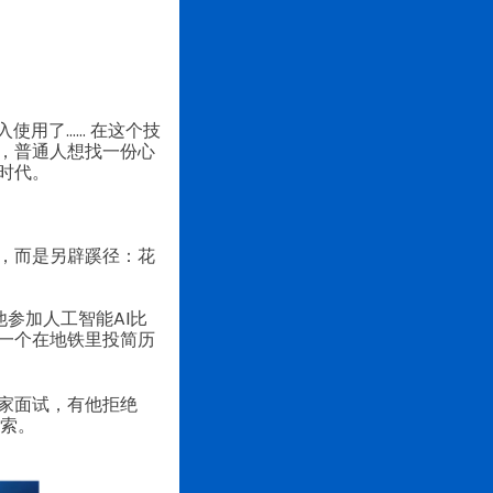
使用了…… 在这个技
，普通人想找一份心
时代。
，而是另辟蹊径：花
参加人工智能AI比
一个在地铁里投简历
家面试，有他拒绝
探索。