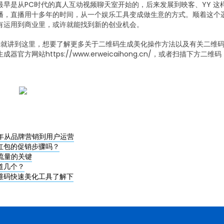
早是从PC时代的真人互动视频聊天室开始的，后来发展到映客、YY 这
播，直播用十多年的时间，从一个娱乐工具变成做生意的方式。
顺着这个
有运用到商业里，或许就能找到新的创业机会。
势就讲到这里，想要了解更多关于二维码生成美化操作方法以及有关二维
官方网站https://www.erweicaihong.cn/，或者扫描下方
1年从品牌营销到用户运营
红包的促销步骤吗？
域流量的关键
道几个？
维码快速美化工具了解下