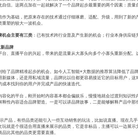
化自信。这两点加在一起就解决了一个品牌起步最重要的两个因素：质量
信作为基础，把原来存在的技术通过仔细琢磨、适配、升级，用到了新的
类重塑的较大一波机会。
牌机会主要有三类
：已有技术跨行业普及产生新的机会；行业本身供应链
立新品牌
平台、直播平台的兴起，带来的是流量从大寡头向多个小寡头重新分配。
则给了品牌精准起步的机会。如今人工智能+大数据的推荐算法降低了品
新媒体，还是用私域流量，品牌比以往都更容易接近它的目标用户，这对品牌“
的成本找到你的用户并完成产品的快速迭代。
内容化的平台，刚开始时内容基本都会偏娱乐，慢慢地就会过渡到知识性
解释性内容适合品牌塑造。一是可以讲品牌故事，二是能够解释产品中那
度展示产品，有些品类还能引入一些互动销售的玩法，比如说直播。现在几
文玩就是个很适合用直播来展示的品类，它是非标品，主播可以一边展示
商品比其他的品类更需要直播。