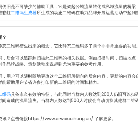
码仍旧是不可缺少的辅助工具，它是架起公域流量转化成私域流量的桥梁
维彩虹
二维码生成器
所生成的动态二维码在助力品牌开展运营活动中起到
呢？
静态二维码衍生出来的概念，它比静态二维码多了两个非非常重要的功能
码，后台可以追踪到扫描此二维码的相关数据。例如扫描时间，扫描地点
制作品牌战略、策划活动来说起到尤为重要的参考作用。
码，用户可以随时随地更改这个二维码所指向的后台内容，更新的内容会
样能帮助用户节省许多打印新的二维码的时间和精力。
二维码
具备永久有效的特征，与此同时当群内人数达到200人仍旧可以扫
时间造成的流量流失。当群内人数达到500人时候会自动切换其他群二维
击链接https://www.erweicaihong.cn/ 了解更多。