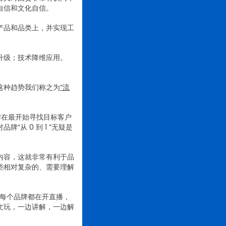
自信和文化自信。
产品和品类上，并实现工
升级；技术降维应用。
这种趋势我们称之为
“流
牌在最开始寻找目标客户
从 0 到 1 ”无疑是
内容，这就非常有利于品
些相对复杂的、需要理解
乎每个品牌都在开直播，
文玩，一边讲解，一边解