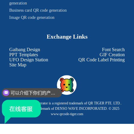
generation
Business card QR code generation
Image QR code generation
Exchange Links
Gaibang Design
Font Search
PPT Templates
GIF Creation
UFO Design Station
QR Code Label Printing
Site Map
可以介绍下你们的产品么？
This QR Code Generator is a registered trademark of QR TIGER PTE. LTD..
'QR Code' is a trademark of DENSO WAVE INCORPORATED. © 2025
www.qrcode-tiger.com