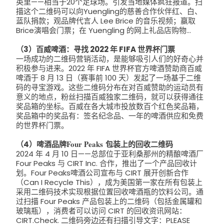
英里——相当于20个足球场。引发当地媒体疯狂报道。
扫
描这个二维码可以向Yuengling的慈善合作伙伴红、白、
蓝队捐款；观品牌代言人 Lee Brice 的音乐视频；赢取
Brice演唱会门票；在 Yuengling 的网上礼品店购物…
（3）
百威啤酒：寻找 2022 年 FIFA 世界杯门票
一场成功的二维码营销活动，是能够吸引人们的好奇心并
积极参与进来。2022 年 FIFA 世界杯官方啤酒赞助商百威
啤酒于 8 月 13 日（赛事前 100 天）发起了一场基于二维
码的寻宝游戏。
这些二维码分布在对百威赞助的运动员有
意义的地点，粉丝扫描百威独家二维码，就可以获得通往
奖品箱的坐标。百威在各大城市投放数百个红色奖品箱，
奖品箱中的奖品有：签名纪念品、一年的啤酒供应和免费
的世界杯门票。
Four Peaks
包装上的回收二维码
（4）啤酒品牌
2024 年 4 月 10 日——总部位于亚利桑那州的精酿啤酒厂
Four Peaks 与 CIRT Inc. 合作，推出了一个产品回收计
划。Four Peaks啤酒公司宣布与 CIRT 展开创新合作
（Can I Recycle This），成为美国第一家在所有包装上
采用二维码技术实现根据位置回收啤酒瓶的饮料公司。
通
过扫描 Four Peaks 产品包装上的二维码（包括金属罐和
玻璃瓶），消费者可以访问 CIRT 的回收资讯网站：
CIRT.Check. 二维码旁边还有扫描引导文字：PLEASE