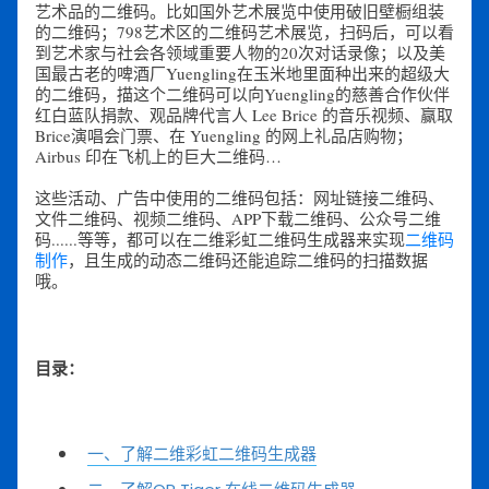
艺术品的二维码。比如国外艺术展览中使用破旧壁橱组装
的二维码；798艺术区的二维码艺术展览，
扫码后，可以看
到艺术家与社会各领域重要人物的20次对话录像
；以及美
国最古老的啤酒厂Yuengling
在玉米地里面种出来的超级大
的二维码，
描这个二维码可以向Yuengling的慈善合作伙伴
红白蓝队捐款、观品牌代言人 Lee Brice 的音乐视频、赢取
Brice演唱会门票、在 Yuengling 的网上礼品店购物；
Airbus 印在飞机上的巨大二维码…
这些活动、广告中使用的二维码包括：网址链接二维码、
文件二维码、视频二维码、APP下载二维码、公众号二维
码......等等，都可以在二维彩虹二维码生成器来实现
二维码
制作
，且生成的动态二维码还能追踪二维码的扫描数据
哦。
目录：
一、了解二维彩虹二维码生成器