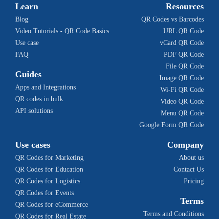
Learn
Resources
Blog
QR Codes vs Barcodes
Video Tutorials - QR Code Basics
URL QR Code
Use case
vCard QR Code
FAQ
PDF QR Code
File QR Code
Guides
Image QR Code
Apps and Integrations
Wi-Fi QR Code
QR codes in bulk
Video QR Code
API solutions
Menu QR Code
Google Form QR Code
Use cases
Company
QR Codes for Marketing
About us
QR Codes for Education
Contact Us
QR Codes for Logistics
Pricing
QR Codes for Events
Terms
QR Codes for eCommerce
Terms and Conditions
QR Codes for Real Estate