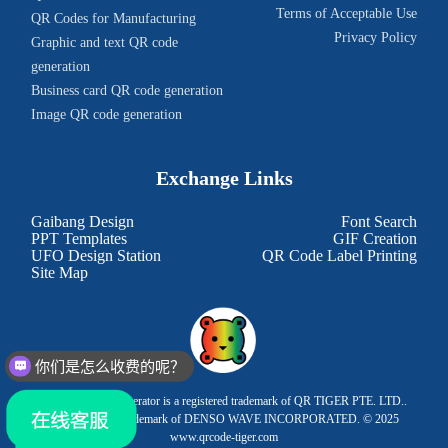
Terms of Acceptable Use
QR Codes for Manufacturing
Privacy Policy
Graphic and text QR code 
generation
Business card QR code generation
Image QR code generation
Exchange Links
Gaibang Design
Font Search
PPT Templates
GIF Creation
UFO Design Station
QR Code Label Printing
Site Map
你们是怎么收费的呢？
This QR Code Generator is a registered trademark of QR TIGER PTE. LTD..
'QR Code' is a trademark of DENSO WAVE INCORPORATED. © 2025
www.qrcode-tiger.com